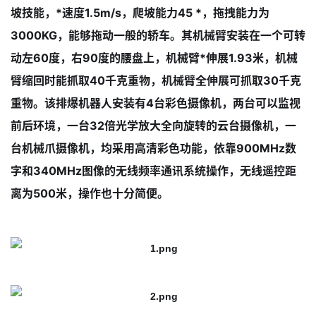
坡技能，*速度1.5m/s，爬坡能力45 *，拖拽能力为
3000KG，能够拖动一般的轿车。其机械臂安装在一个可转
动左60度，右90度的腰盘上，机械臂*伸展1.93米，机械
臂缩回时能抓取40千克重物，机械臂全伸展可抓取30千克
重物。该排爆机器人安装有4台彩色摄像机，两台可以监视
前后环境，一台32倍光学放大全向旋转的云台摄像机，一
台机械爪摄像机，均采用高清彩色功能，依靠900MHz数
字和340MHz图像的无线频率通讯系统操作，无线遥控距
离为500米，操作也十分简便。