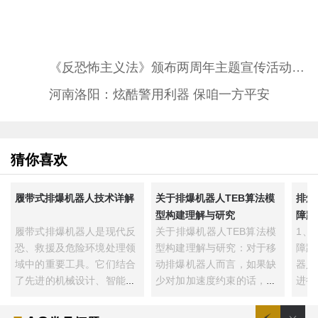
《反恐怖主义法》颁布两周年主题宣传活动在福州举办
河南洛阳：炫酷警用利器 保咱一方平安
猜你喜欢
履带式排爆机器人技术详解
关于排爆机器人TEB算法模
排爆
型构建理解与研究
障路
履带式排爆机器人是现代反
关于排爆机器人TEB算法模
1、
恐、救援及危险环境处理领
型构建理解与研究：对于移
障路
域中的重要工具。它们结合
动排爆机器人而言，如果缺
器人
了先进的机械设计、智能感
少对加加速度约束的话，那
进行
知、···
么···
个空·